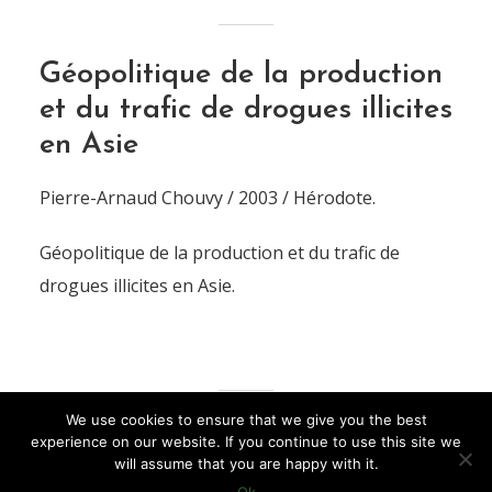
Géopolitique de la production
et du trafic de drogues illicites
en Asie
Pierre-Arnaud Chouvy / 2003 / Hérodote.
Géopolitique de la production et du trafic de
drogues illicites en Asie.
We use cookies to ensure that we give you the best
experience on our website. If you continue to use this site we
LOAD MORE
will assume that you are happy with it.