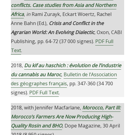
conflicts. Case studies from Asia and Northern
Africa
,
in
Rami Zurayk, Eckart Woertz, Rachel
Anne Bahn (Ed.),
Crisis and Conflict in the
Agrarian World: An Evolving Dialectic
, Oxon, CABI
Publishing, pp. 64-72 (37 000 signes).
PDF Full
Text
.
2018,
Du kif au haschich : évolution de l’industrie
du cannabis au Maroc
,
Bulletin de l’Association
des géographes français
, pp. 347-360 (34 700
signes).
PDF Full Text
.
2018, with Jennifer Macfarlane,
Morocco, Part III:
Morocco’s Farmers Are Now Producing High-
Quality Rosin and BHO
, Dope Magazine, 30 April
2018 (8 950 signes).