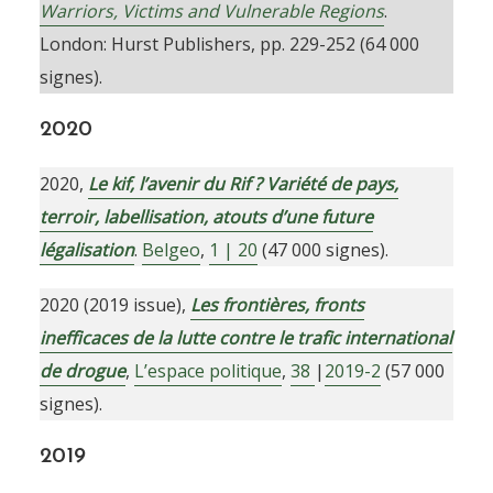
Warriors, Victims and Vulnerable Regions
.
London: Hurst Publishers, pp. 229-252 (64 000
signes).
2020
2020,
Le kif, l’avenir du Rif ? Variété de pays,
terroir, labellisation, atouts d’une future
légalisation
.
Belgeo
,
1 | 20
(47 000 signes).
2020 (2019 issue),
Les frontières, fronts
inefficaces de la lutte contre le trafic international
de drogue
,
L’espace politique
,
38
|
2019-2
(57 000
signes).
201
9