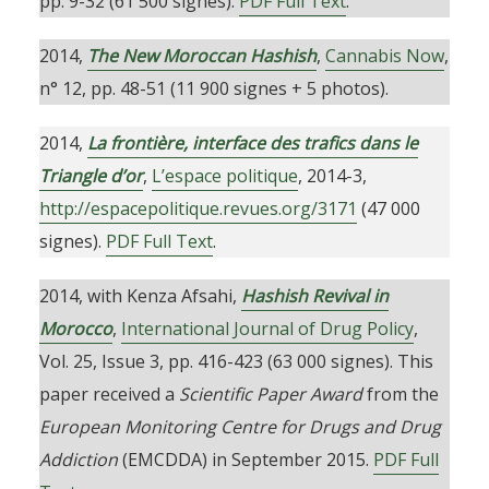
pp. 9-32 (61 500 signes).
PDF Full Text
.
2014,
The New Moroccan
Hashish
,
Cannabis Now
,
n° 12, pp. 48-51 (11 900 signes + 5 photos).
2014,
La frontière, interface des trafics dans le
Triangle d’or
,
L’espace politique
, 2014-3,
http://espacepolitique.revues.org/3171
(47 000
signes).
PDF Full Text
.
2014, with Kenza Afsahi,
Hashish Revival in
Morocco
,
International Journal of Drug Policy
,
Vol. 25, Issue 3, pp. 416-423 (63 000 signes). This
paper received a
Scientific Paper Award
from the
European Monitoring Centre for Drugs and Drug
Addiction
(EMCDDA) in September 2015.
PDF Full