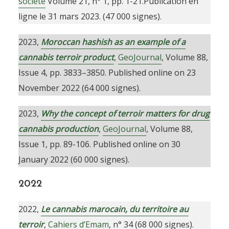
société
Volume 21, n° 1, pp. 1-21.Publication en
ligne le 31 mars 2023. (47 000 signes).
2023,
Moroccan hashish as an example of a
cannabis terroir product
,
GeoJournal
, Volume 88,
Issue 4, pp. 3833–3850. Published online on 23
November 2022 (64 000 signes).
2023,
Why the concept of terroir matters for drug
cannabis production
,
GeoJournal
, Volume 88,
Issue 1, pp. 89-106. Published online on 30
January 2022 (60 000 signes).
2022
2022,
Le cannabis marocain, du territoire au
terroir
,
Cahiers d’Emam
, n° 34 (68 000 signes).