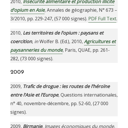
2010,
Insécurité alimentaire et production illicite
d’opium en Asie
, Annales de géographie, N° 673 –
3/2010, pp. 229-247, (57 000 signes).
PDF Full Text
.
2010,
Les territoires de l’opium : paysans et
coercition
,
in
Wolfer B. (Ed.), 2010,
Agricultures et
paysanneries du monde
, Paris, QUAE, pp. 261-
282, (73 000 signes).
2009
2009,
Trafic de drogue : les routes de l’héroïne
entre l’Asie et l’Europe
, Questions internationales,
n° 40, novembre-décembre, pp. 52-60, (27 000
signes).
2009,
Birmanie
,
Images économiques du monde
,