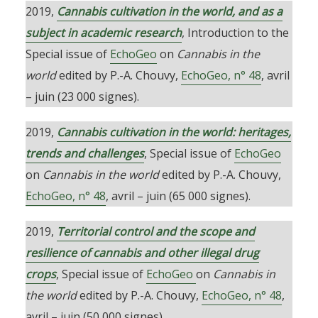
2019,
Cannabis cultivation in the world, and as a
subject in academic research
, Introduction to the
Special issue of
EchoGeo
on
Cannabis in the
world
edited by P.-A. Chouvy,
EchoGeo, n° 48
, avril
– juin (23 000 signes).
2019,
Cannabis cultivation in the world: heritages,
trends and challenges
, Special issue of
EchoGeo
on
Cannabis in the world
edited by P.-A. Chouvy,
EchoGeo, n° 48
, avril – juin (65 000 signes).
2019,
Territorial control and the scope and
resilience of cannabis and other illegal drug
crops
, Special issue of
EchoGeo
on
Cannabis in
the world
edited by P.-A. Chouvy,
EchoGeo, n° 48
,
avril – juin (50 000 signes).