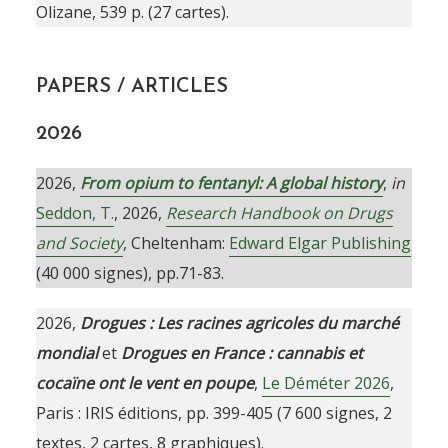
Olizane, 539 p. (27 cartes).
PAPERS / ARTICLES
2026
2026,
From opium to fentanyl: A global history
,
in
Seddon, T.
, 2026,
Research Handbook on Drugs
and Society
, Cheltenham:
Edward Elgar Publishing
(40 000 signes), pp.71-83.
2026,
Drogues : Les racines agricoles du marché
mondial
et
Drogues en France : cannabis et
cocaïne ont le vent en poupe
,
Le Déméter 2026
,
Paris : IRIS éditions, pp. 399-405 (7 600 signes, 2
textes, 2 cartes, 8 graphiques).