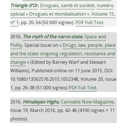
Triangle d’Or
,
Drogues, santé et société
,
numéro
spécial « Drogues et mondialisation », Volume 15,
n° 1
, pp. 20-34 (50 000 signes).
PDF Full Text
.
2016,
The myth of the narco-state
,
Space and
Polity
, Special issue on «
Drugs, law, people, place
and the state: ongoing regulation, resistance and
change
» (Edited by Barney Warf and Stewart
Williams), Published online on 11 June 2015, DOI:
10.1080/13562576.2015.1052348, Volume 20, Issue
1, pp. 26-38 (51 000 signes)
PDF Full Text
.
2016,
Himalayan Highs
,
Cannabis Now Magazine
,
Issue 19, March 2016, pp. 42-46 (4100 signes + 11
photos).