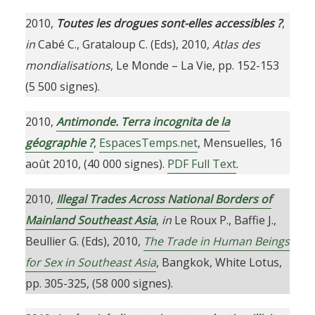
2010,
Toutes les drogues sont-elles accessibles ?
,
in
Cabé C., Grataloup C. (Eds), 2010,
Atlas des
mondialisations
, Le Monde – La Vie, pp. 152-153
(5 500 signes).
2010,
Antimonde. Terra incognita de la
géographie ?
,
EspacesTemps.net
, Mensuelles, 16
août 2010, (40 000 signes).
PDF Full Text
.
2010,
Illegal Trades Across National Borders of
Mainland Southeast Asia
,
in
Le Roux P., Baffie J.,
Beullier G. (Eds), 2010,
The Trade in Human Beings
for Sex in Southeast Asia
, Bangkok, White Lotus,
pp. 305-325, (58 000 signes).