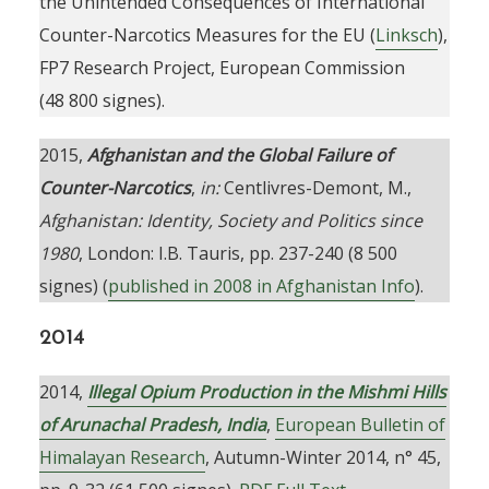
the Unintended Consequences of International
Counter-Narcotics Measures for the EU (
Linksch
),
FP7 Research Project, European Commission
(48 800 signes).
2015,
Afghanistan and the Global Failure of
Counter-Narcotics
,
in:
Centlivres-Demont, M.,
Afghanistan: Identity, Society and Politics since
1980
, London: I.B. Tauris, pp. 237-240 (8 500
signes) (
published in 2008 in Afghanistan Info
).
2014
2014,
Illegal Opium Production in the Mishmi Hills
of Arunachal Pradesh, India
,
European Bulletin of
Himalayan Research
, Autumn-Winter 2014, n° 45,