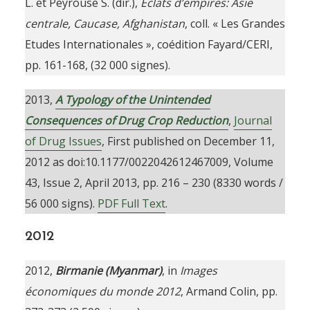
L. et Peyrouse S. (dir.),
Eclats d’empires: Asie
centrale, Caucase, Afghanistan
, coll. « Les Grandes
Etudes Internationales », coédition Fayard/CERI,
pp. 161-168, (32 000 signes).
2013,
A Typology of the Unintended
Consequences of Drug Crop Reduction
,
Journal
of Drug Issues
, First published on December 11,
2012 as doi:10.1177/0022042612467009, Volume
43, Issue 2, April 2013, pp. 216 – 230 (8330 words /
56 000 signs).
PDF Full Text
.
2012
2012,
Birmanie (Myanmar)
, in
Images
économiques du monde 2012
, Armand Colin, pp.