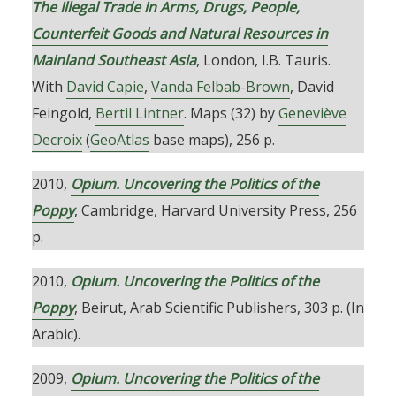
The Illegal Trade in Arms, Drugs, People,
Counterfeit Goods and Natural Resources in
Mainland Southeast Asia
, London, I.B. Tauris.
With
David Capie
,
Vanda Felbab-Brown
, David
Feingold,
Bertil Lintner
. Maps (32) by
Geneviève
Decroix
(
GeoAtlas
base maps), 256 p.
2010,
Opium. Uncovering the Politics of the
Poppy
, Cambridge, Harvard University Press, 256
p.
2010,
Opium. Uncovering the Politics of the
Poppy
, Beirut, Arab Scientific Publishers, 303 p. (In
Arabic).
2009,
Opium. Uncovering the Politics of the