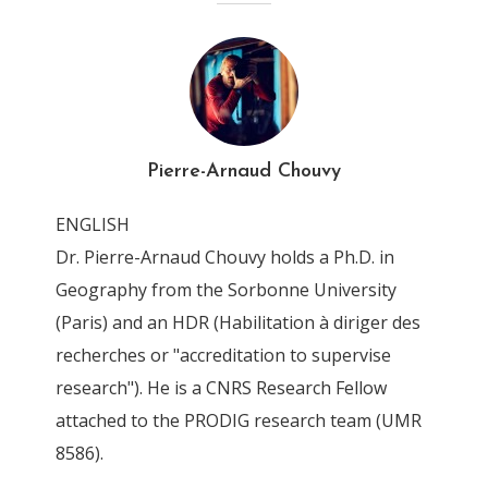
Chouvy_2016_SP_Myth_Na
rco-state
By
Pierre-Arnaud Chouvy
13 June 2019
Pierre-Arnaud Chouvy
ENGLISH
Dr. Pierre-Arnaud Chouvy holds a Ph.D. in
Geography from the Sorbonne University
(Paris) and an HDR (Habilitation à diriger des
recherches or "accreditation to supervise
research"). He is a CNRS Research Fellow
attached to the PRODIG research team (UMR
8586).