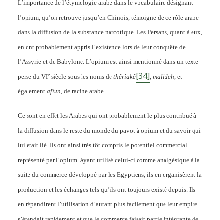
L’importance de l’étymologie arabe dans le vocabulaire désignant
l’opium, qu’on retrouve jusqu’en Chinois, témoigne de ce rôle arabe
dans la diffusion de la substance narcotique. Les Persans, quant à eux,
en ont probablement appris l’existence lors de leur conquête de
l’Assyrie et de Babylone. L’opium est ainsi mentionné dans un texte
[34]
e
perse du VI
siècle sous les noms de
thêriakê
,
malideh
, et
également
afiun
, de racine arabe.
Ce sont en effet les Arabes qui ont probablement le plus contribué à
la diffusion dans le reste du monde du pavot à opium et du savoir qui
lui était lié. Ils ont ainsi très tôt compris le potentiel commercial
représenté par l’opium. Ayant utilisé celui-ci comme analgésique à la
suite du commerce développé par les Egyptiens, ils en organisèrent la
production et les échanges tels qu’ils ont toujours existé depuis. Ils
en répandirent l’utilisation d’autant plus facilement que leur empire
s’étendait rapidement et que le commerce faisait partie intégrante de