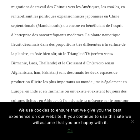
migrations de travail des Chinois vers les Amériques, les
coolies
, en
rentabilisant les politiques expansionnistes japonaises en Chine
septentrionale (Mandchourie), ou encore en bénéficiant de l’esprit
d’entreprise des narcotrafiquants modernes. La plante narcotique
fleurit désormais dans des proportions très différentes à la surface de
la planète, en Asie bien sûr, où le Triangle d’Or (
stricto sensu
Birmanie, Laos, Thaïlande) et le Croissant d’Or (
stricto sensu
Afghanistan, Iran, Pakistan) sont désormais les deux espaces de
production illicite les plus importants au monde ; mais également en
Europe, en Inde et en Tasmanie où ont existé et existent toujours des
cultures licites ; en Afrique où l’on signale sa présence sur le pourtour
du Golfe de Guinée ; et en Amérique du Nord et du Sud, où le
We use cookies to ensure that we give you the best
experience on our website. If you continue to use this site we
Mexique est un important producteur d’opium illicite, et certains
will assume that you are happy with it.
Etats andins, déjà cocaïers, connaissent une culture grandissante du
Ok
Papaver somniferum
qui témoigne du souci de diversification des