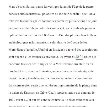
diffusions d’un cultivar
Mais c’est en Suisse, parmi les vestiges datant de l’âge de la pierre,
dans les cités lacustres ou palafittes du lac de Neuchâtel, que l’on a
By
Pierre-Arnaud Chouvy
3 November 2011
retrouvé les indices paléobotaniques parmi les plus anciens à ce jour
en Europe et dans le monde : des graines et des capsules de pavot à
opium vieilles de plus de 4 000 ans. Et l’un des plus anciens indices
archéologiques méditerranéens, celui du site de Cueva de los
Murciélagos (actuelle Albuñol en Espagne), a révélé des capsules qui
[24]
sont quant à elles estimées à environ 3100 avant J.C
. En ce qui
concerne les sites néolithiques de la Méditerranée orientale ou du
Proche-Orient, et selon Krikorian, aucune trace paléobotanique de
pavot n’a pu y être détectée. La plus ancienne indication trouvée
dans cette région serait une représentation statuaire de la plante dans
le palais de Knossos, en Crète (Gazi), représentation qui daterait de
1600 avant J.C et qui est connue comme la « déesse minéenne aux
mains levées ». Il faut toutefois mentionner ici la découverte,