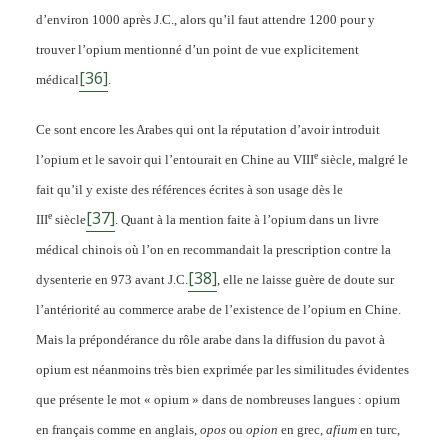
d’environ 1000 après J.C., alors qu’il faut attendre 1200 pour y
trouver l’opium mentionné d’un point de vue explicitement
[36]
médical
.
Ce sont encore les Arabes qui ont la réputation d’avoir introduit
e
l’opium et le savoir qui l’entourait en Chine au VIII
siècle, malgré le
fait qu’il y existe des références écrites à son usage dès le
[37]
e
III
siècle
. Quant à la mention faite à l’opium dans un livre
médical chinois où l’on en recommandait la prescription contre la
[38]
dysenterie en 973 avant J.C.
, elle ne laisse guère de doute sur
l’antériorité au commerce arabe de l’existence de l’opium en Chine.
Mais la prépondérance du rôle arabe dans la diffusion du pavot à
opium est néanmoins très bien exprimée par les similitudes évidentes
que présente le mot « opium » dans de nombreuses langues : opium
en français comme en anglais,
opos
ou
opion
en grec,
afium
en turc,