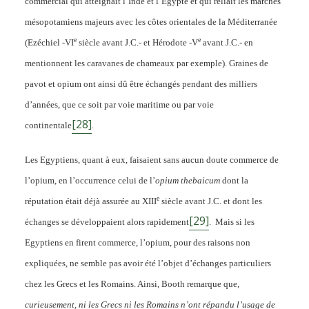
commercial qui atteignait l’Inde et l’Egypte et qui reliait les marchés
mésopotamiens majeurs avec les côtes orientales de la Méditerranée
e
e
(Ezéchiel -VI
siècle avant J.C.- et Hérodote -V
avant J.C.- en
mentionnent les caravanes de chameaux par exemple). Graines de
pavot et opium ont ainsi dû être échangés pendant des milliers
d’années, que ce soit par voie maritime ou par voie
[28]
continentale
.
Les Egyptiens, quant à eux, faisaient sans aucun doute commerce de
l’opium, en l’occurrence celui de l’
opium thebaicum
dont la
e
réputation était déjà assurée au XIII
siècle avant J.C. et dont les
[29]
échanges se développaient alors rapidement
. Mais si les
Egyptiens en firent commerce, l’opium, pour des raisons non
expliquées, ne semble pas avoir été l’objet d’échanges particuliers
chez les Grecs et les Romains. Ainsi, Booth remarque que,
curieusement, ni les Grecs ni les Romains n’ont répandu l’usage de