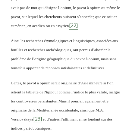
avait pas de mot qui désigne l’opium, le pavot à opium ou même le
pavot, sur lequel les chercheurs puissent s’accorder, que ce soit en
[22]
sumérien, en acadien ou en assyrien
.
Ainsi les recherches étymologiques et linguistiques, associées aux
fouilles et recherches archéologiques, ont permis d’aborder le
problème de l’origine géographique du pavot à opium, mais sans
toutefois apporter de réponses satisfaisantes et définitives.
Certes, le pavot à opium serait originaire d’Asie mineure si l’on
retient la tablette de Nippour comme l’indice le plus valide, malgré
les controverses persistantes. Mais il pourrait également être
originaire de la Méditerranée occidentale, ainsi que M.A.
Le pavot à opium et
[23]
Veselovskaya
et d’autres l’affirment en se fondant sur des
l’homme : origines
indices paléobotaniques.
géographiques et premières