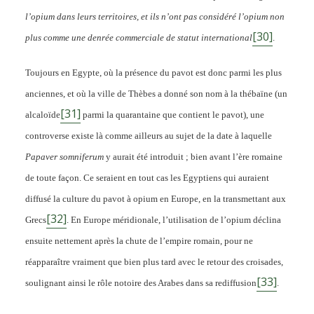
l’opium dans leurs territoires, et ils n’ont pas considéré l’opium non
[30]
plus comme une denrée commerciale de statut international
.
Toujours en Egypte, où la présence du pavot est donc parmi les plus
anciennes, et où la ville de Thèbes a donné son nom à la thébaïne (un
[31]
alcaloïde
parmi la quarantaine que contient le pavot), une
controverse existe là comme ailleurs au sujet de la date à laquelle
Papaver somniferum
y aurait été introduit ; bien avant l’ère romaine
de toute façon. Ce seraient en tout cas les Egyptiens qui auraient
diffusé la culture du pavot à opium en Europe, en la transmettant aux
[32]
Grecs
. En Europe méridionale, l’utilisation de l’opium déclina
ensuite nettement après la chute de l’empire romain, pour ne
réapparaître vraiment que bien plus tard avec le retour des croisades,
[33]
soulignant ainsi le rôle notoire des Arabes dans sa rediffusion
.