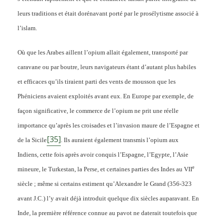
leurs traditions et était dorénavant porté par le prosélytisme associé à
l’islam.
Où que les Arabes aillent l’opium allait également, transporté par
caravane ou par boutre, leurs navigateurs étant d’autant plus habiles
et efficaces qu’ils tiraient parti des vents de mousson que les
Phéniciens avaient exploités avant eux. En Europe par exemple, de
façon significative, le commerce de l’opium ne prit une réelle
importance qu’après les croisades et l’invasion maure de l’Espagne et
[35]
de la Sicile
. Ils auraient également transmis l’opium aux
Indiens, cette fois après avoir conquis l’Espagne, l’Egypte, l’Asie
e
mineure, le Turkestan, la Perse, et certaines parties des Indes au VII
siècle ; même si certains estiment qu’Alexandre le Grand (356-323
avant J.C.) l’y avait déjà introduit quelque dix siècles auparavant. En
Inde, la première référence connue au pavot ne daterait toutefois que