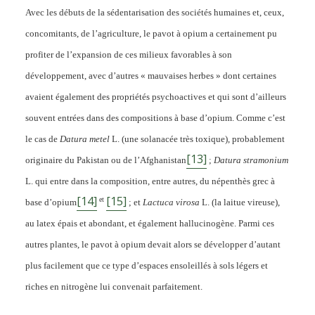
Avec les débuts de la sédentarisation des sociétés humaines et, ceux,
concomitants, de l’agriculture, le pavot à opium a certainement pu
profiter de l’expansion de ces milieux favorables à son
développement, avec d’autres « mauvaises herbes » dont certaines
avaient également des propriétés psychoactives et qui sont d’ailleurs
souvent entrées dans des compositions à base d’opium. Comme c’est
le cas de
Datura metel
L. (une solanacée très toxique), probablement
[13]
originaire du Pakistan ou de l’Afghanistan
;
Datura
stramonium
L. qui entre dans la composition, entre autres, du népenthès grec à
[14]
[15]
et
base d’opium
; et
Lactuca virosa
L. (la laitue vireuse),
au latex épais et abondant, et également hallucinogène. Parmi ces
autres plantes, le pavot à opium devait alors se développer d’autant
plus facilement que ce type d’espaces ensoleillés à sols légers et
riches en nitrogène lui convenait parfaitement.