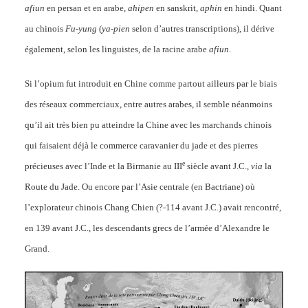
afiun
en persan et en arabe,
ahipen
en sanskrit,
aphin
en hindi. Quant
au chinois
Fu-yung
(
ya-pien
selon d’autres transcriptions), il dérive
également, selon les linguistes, de la racine arabe
afiun
.
Si l’opium fut introduit en Chine comme partout ailleurs par le biais
des réseaux commerciaux, entre autres arabes, il semble néanmoins
qu’il ait très bien pu atteindre la Chine avec les marchands chinois
qui faisaient déjà le commerce caravanier du jade et des pierres
e
précieuses avec l’Inde et la Birmanie au III
siècle avant J.C.,
via
la
Route du Jade. Ou encore par l’Asie centrale (en Bactriane) où
l’explorateur chinois Chang Chien (?-114 avant J.C.) avait rencontré,
en 139 avant J.C., les descendants grecs de l’armée d’Alexandre le
Grand.