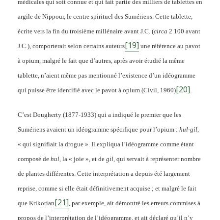
médicales qui soit connue et qui fait partie des milliers de tablettes en
argile de Nippour, le centre spirituel des Sumériens. Cette tablette,
écrite vers la fin du troisième millénaire avant J.C. (
circa
2 100 avant
[19]
J.C.), comporterait selon certains auteurs
une référence au pavot
à opium, malgré le fait que d’autres, après avoir étudié la même
tablette, n’aient même pas mentionné l’existence d’un idéogramme
[20]
qui puisse être identifié avec le pavot à opium (Civil, 1960)
.
C’est Dougherty (1877-1933) qui a indiqué le premier que les
Sumériens avaient un idéogramme spécifique pour l’opium :
hul-gil
,
« qui signifiait la drogue ». Il expliqua l’idéogramme comme étant
composé de
hul
, la « joie », et de
gil
, qui servait à représenter nombre
de plantes différentes. Cette interprétation a depuis été largement
reprise, comme si elle était définitivement acquise ; et malgré le fait
[21]
que Krikorian
, par exemple, ait démontré les erreurs commises à
propos de l’interprétation de l’idéogramme, et ait déclaré qu’il n’y