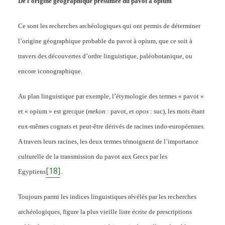
De l’origine géographique présumée du pavot à opium
Ce sont les recherches archéologiques qui ont permis de déterminer
l’origine géographique probable du pavot à opium, que ce soit à
travers des découvertes d’ordre linguistique, paléobotanique, ou
encore iconographique.
Au plan linguistique par exemple, l’étymologie des termes « pavot »
et « opium » est grecque (
mekon
: pavot, et
opos
: suc), les mots étant
eux-mêmes cognats et peut-être dérivés de racines indo-européennes.
A travers leurs racines, les deux termes témoignent de l’importance
culturelle de la transmission du pavot aux Grecs par les
[18]
Egyptiens
.
Toujours parmi les indices linguistiques révélés par les recherches
archéologiques, figure la plus vieille liste écrite de prescriptions