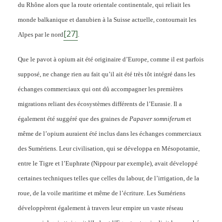
du Rhône alors que la route orientale continentale, qui reliait les
monde balkanique et danubien à la Suisse actuelle, contournait les
[27]
Alpes par le nord
.
Que le pavot à opium ait été originaire d’Europe, comme il est parfois
supposé, ne change rien au fait qu’il ait été très tôt intégré dans les
échanges commerciaux qui ont dû accompagner les premières
migrations reliant des écosystèmes différents de l’Eurasie. Il a
également été suggéré que des graines de
Papaver somniferum
et
même de l’opium auraient été inclus dans les échanges commerciaux
des Sumériens. Leur civilisation, qui se développa en Mésopotamie,
entre le Tigre et l’Euphrate (Nippour par exemple), avait développé
certaines techniques telles que celles du labour, de l’irrigation, de la
roue, de la voile maritime et même de l’écriture. Les Sumériens
développèrent également à travers leur empire un vaste réseau