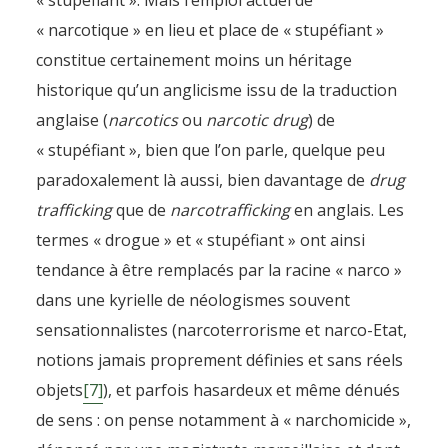
« stupéfiant ». Mais l’emploi actuel de
« narcotique » en lieu et place de « stupéfiant »
constitue certainement moins un héritage
historique qu’un anglicisme issu de la traduction
anglaise (
narcotics
ou
narcotic drug
) de
« stupéfiant », bien que l’on parle, quelque peu
paradoxalement là aussi, bien davantage de
drug
trafficking
que de
narcotrafficking
en anglais. Les
termes « drogue » et « stupéfiant » ont ainsi
tendance à être remplacés par la racine « narco »
dans une kyrielle de néologismes souvent
sensationnalistes (narcoterrorisme et narco-Etat,
notions jamais proprement définies et sans réels
objets
[7]
), et parfois hasardeux et même dénués
de sens : on pense notamment à « narchomicide »,