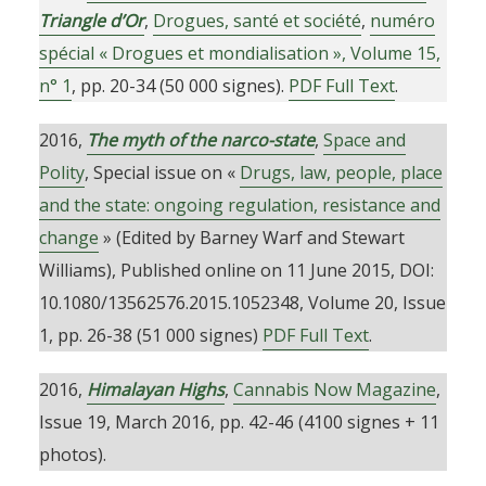
Triangle d’Or
,
Drogues, santé et société
,
numéro
spécial « Drogues et mondialisation », Volume 15,
n° 1
, pp. 20-34 (50 000 signes).
PDF Full Text
.
2016,
The myth of the narco-state
,
Space and
Polity
, Special issue on «
Drugs, law, people, place
and the state: ongoing regulation, resistance and
change
» (Edited by Barney Warf and Stewart
Williams), Published online on 11 June 2015, DOI:
10.1080/13562576.2015.1052348, Volume 20, Issue
1, pp. 26-38 (51 000 signes)
PDF Full Text
.
2016,
Himalayan Highs
,
Cannabis Now Magazine
,
Issue 19, March 2016, pp. 42-46 (4100 signes + 11
photos).