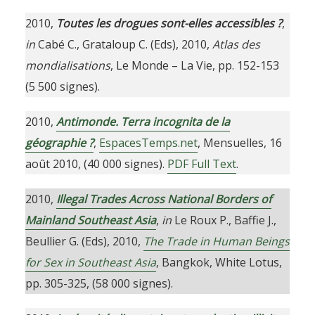
2010,
Toutes les drogues sont-elles accessibles ?
,
in
Cabé C., Grataloup C. (Eds), 2010,
Atlas des
mondialisations
, Le Monde – La Vie, pp. 152-153
(5 500 signes).
2010,
Antimonde. Terra incognita de la
géographie ?
,
EspacesTemps.net
, Mensuelles, 16
août 2010, (40 000 signes).
PDF Full Text
.
2010,
Illegal Trades Across National Borders of
Mainland Southeast Asia
,
in
Le Roux P., Baffie J.,
Beullier G. (Eds), 2010,
The Trade in Human Beings
for Sex in Southeast Asia
, Bangkok, White Lotus,
pp. 305-325, (58 000 signes).