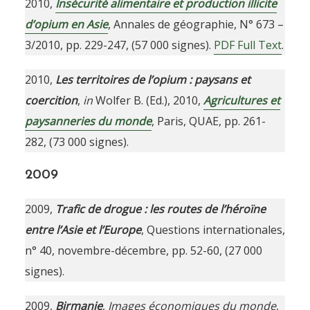
2010,
Insécurité alimentaire et production illicite
d’opium en Asie
, Annales de géographie, N° 673 –
3/2010, pp. 229-247, (57 000 signes).
PDF Full Text
.
2010,
Les territoires de l’opium : paysans et
coercition
,
in
Wolfer B. (Ed.), 2010,
Agricultures et
paysanneries du monde
, Paris, QUAE, pp. 261-
282, (73 000 signes).
2009
2009,
Trafic de drogue : les routes de l’héroïne
entre l’Asie et l’Europe
, Questions internationales,
n° 40, novembre-décembre, pp. 52-60, (27 000
signes).
2009,
Birmanie
,
Images économiques du monde
,