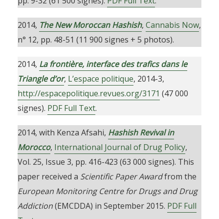
pp. 9-32 (61 500 signes).
PDF Full Text
.
2014,
The New Moroccan
Hashish
,
Cannabis Now
,
n° 12, pp. 48-51 (11 900 signes + 5 photos).
2014,
La frontière, interface des trafics dans le
Triangle d’or
,
L’espace politique
, 2014-3,
http://espacepolitique.revues.org/3171
(47 000
signes).
PDF Full Text
.
2014, with Kenza Afsahi,
Hashish Revival in
Morocco
,
International Journal of Drug Policy
,
Vol. 25, Issue 3, pp. 416-423 (63 000 signes). This
paper received a
Scientific Paper Award
from the
European Monitoring Centre for Drugs and Drug
Addiction
(EMCDDA) in September 2015.
PDF Full