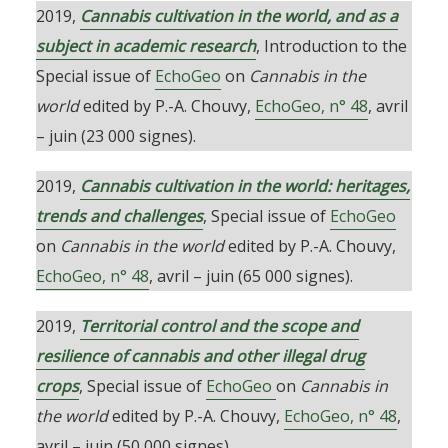
2019,
Cannabis cultivation in the world, and as a
subject in academic research
, Introduction to the
Special issue of
EchoGeo
on
Cannabis in the
world
edited by P.-A. Chouvy,
EchoGeo, n° 48
, avril
– juin (23 000 signes).
2019,
Cannabis cultivation in the world: heritages,
trends and challenges
, Special issue of
EchoGeo
on
Cannabis in the world
edited by P.-A. Chouvy,
EchoGeo, n° 48
, avril – juin (65 000 signes).
2019,
Territorial control and the scope and
resilience of cannabis and other illegal drug
crops
, Special issue of
EchoGeo
on
Cannabis in
the world
edited by P.-A. Chouvy,
EchoGeo, n° 48
,
avril – juin (50 000 signes).