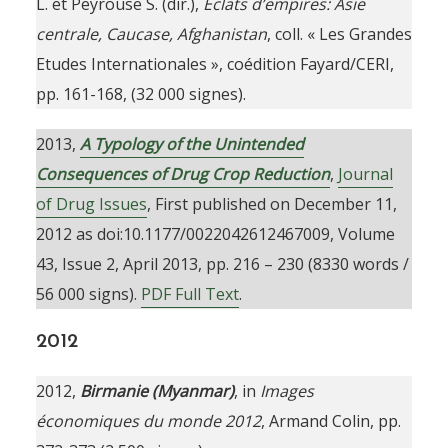
L. et Peyrouse S. (dir.),
Eclats d’empires: Asie
centrale, Caucase, Afghanistan
, coll. « Les Grandes
Etudes Internationales », coédition Fayard/CERI,
pp. 161-168, (32 000 signes).
2013,
A Typology of the Unintended
Consequences of Drug Crop Reduction
,
Journal
of Drug Issues
, First published on December 11,
2012 as doi:10.1177/0022042612467009, Volume
43, Issue 2, April 2013, pp. 216 – 230 (8330 words /
56 000 signs).
PDF Full Text
.
2012
2012,
Birmanie (Myanmar)
, in
Images
économiques du monde 2012
, Armand Colin, pp.