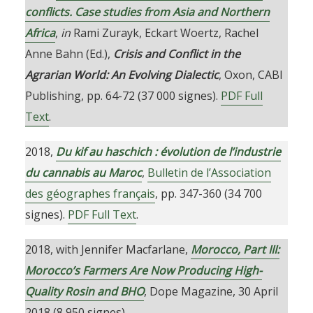
conflicts. Case studies from Asia and Northern
Africa
,
in
Rami Zurayk, Eckart Woertz, Rachel
Anne Bahn (Ed.),
Crisis and Conflict in the
Agrarian World: An Evolving Dialectic
, Oxon, CABI
Publishing, pp. 64-72 (37 000 signes).
PDF Full
Text
.
2018,
Du kif au haschich : évolution de l’industrie
du cannabis au Maroc
,
Bulletin de l’Association
des géographes français
, pp. 347-360 (34 700
signes).
PDF Full Text
.
2018, with Jennifer Macfarlane,
Morocco, Part III:
Morocco’s Farmers Are Now Producing High-
Quality Rosin and BHO
, Dope Magazine, 30 April
2018 (8 950 signes).