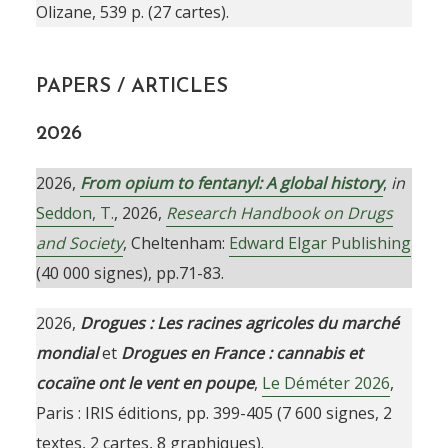
Olizane, 539 p. (27 cartes).
PAPERS / ARTICLES
2026
2026,
From opium to fentanyl: A global history
,
in
Seddon, T.
, 2026,
Research Handbook on Drugs
and Society
, Cheltenham:
Edward Elgar Publishing
(40 000 signes), pp.71-83.
2026,
Drogues : Les racines agricoles du marché
mondial
et
Drogues en France : cannabis et
cocaïne ont le vent en poupe
,
Le Déméter 2026
,
Paris : IRIS éditions, pp. 399-405 (7 600 signes, 2
textes, 2 cartes, 8 graphiques).