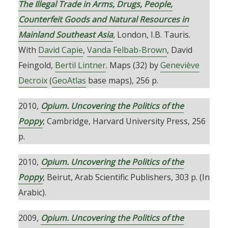
The Illegal Trade in Arms, Drugs, People,
Counterfeit Goods and Natural Resources in
Mainland Southeast Asia
, London, I.B. Tauris.
With
David Capie
,
Vanda Felbab-Brown
, David
Feingold,
Bertil Lintner
. Maps (32) by
Geneviève
Decroix
(
GeoAtlas
base maps), 256 p.
2010,
Opium. Uncovering the Politics of the
Poppy
, Cambridge, Harvard University Press, 256
p.
2010,
Opium. Uncovering the Politics of the
Poppy
, Beirut, Arab Scientific Publishers, 303 p. (In
Arabic).
2009,
Opium. Uncovering the Politics of the