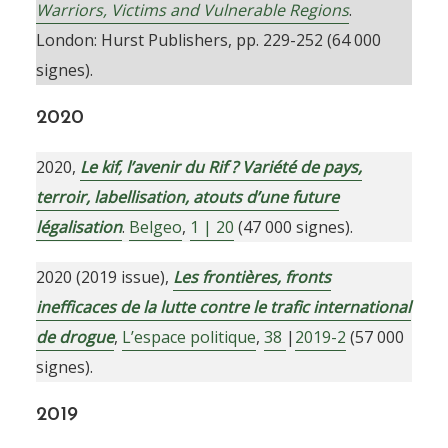
Warriors, Victims and Vulnerable Regions
.
London: Hurst Publishers, pp. 229-252 (64 000
signes).
2020
2020,
Le kif, l’avenir du Rif ? Variété de pays,
terroir, labellisation, atouts d’une future
légalisation
.
Belgeo
,
1 | 20
(47 000 signes).
2020 (2019 issue),
Les frontières, fronts
inefficaces de la lutte contre le trafic international
de drogue
,
L’espace politique
,
38
|
2019-2
(57 000
signes).
201
9