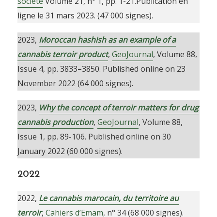
société
Volume 21, n° 1, pp. 1-21.Publication en
ligne le 31 mars 2023. (47 000 signes).
2023,
Moroccan hashish as an example of a
cannabis terroir product
,
GeoJournal
, Volume 88,
Issue 4, pp. 3833–3850. Published online on 23
November 2022 (64 000 signes).
2023,
Why the concept of terroir matters for drug
cannabis production
,
GeoJournal
, Volume 88,
Issue 1, pp. 89-106. Published online on 30
January 2022 (60 000 signes).
2022
2022,
Le cannabis marocain, du territoire au
terroir
,
Cahiers d’Emam
, n° 34 (68 000 signes).