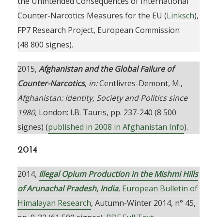
the Unintended Consequences of International
Counter-Narcotics Measures for the EU (
Linksch
),
FP7 Research Project, European Commission
(48 800 signes).
2015,
Afghanistan and the Global Failure of
Counter-Narcotics
,
in:
Centlivres-Demont, M.,
Afghanistan: Identity, Society and Politics since
1980
, London: I.B. Tauris, pp. 237-240 (8 500
signes) (
published in 2008 in Afghanistan Info
).
2014
2014,
Illegal Opium Production in the Mishmi Hills
of Arunachal Pradesh, India
,
European Bulletin of
Himalayan Research
, Autumn-Winter 2014, n° 45,