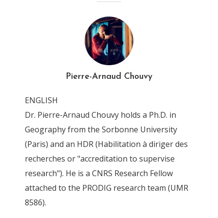
Chouvy_Afsahi_2014_IJDP_
Hashish_Revival_Morocco
By
Pierre-Arnaud Chouvy
13 June 2019
Pierre-Arnaud Chouvy
ENGLISH
Dr. Pierre-Arnaud Chouvy holds a Ph.D. in
Geography from the Sorbonne University
(Paris) and an HDR (Habilitation à diriger des
recherches or "accreditation to supervise
research"). He is a CNRS Research Fellow
attached to the PRODIG research team (UMR
8586).