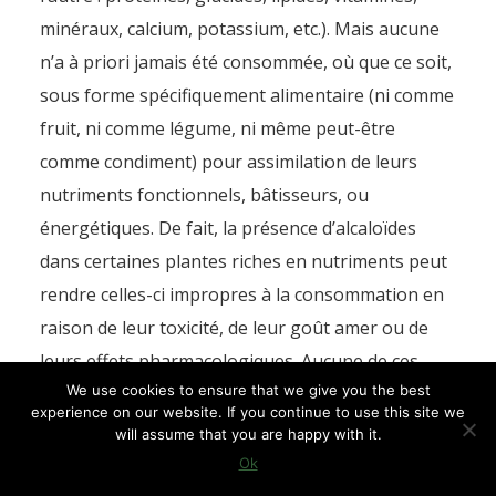
minéraux, calcium, potassium, etc.). Mais aucune
n’a à priori jamais été consommée, où que ce soit,
sous forme spécifiquement alimentaire (ni comme
fruit, ni comme légume, ni même peut-être
comme condiment) pour assimilation de leurs
nutriments fonctionnels, bâtisseurs, ou
énergétiques. De fait, la présence d’alcaloïdes
dans certaines plantes riches en nutriments peut
rendre celles-ci impropres à la consommation en
raison de leur toxicité, de leur goût amer ou de
leurs effets pharmacologiques. Aucune de ces
We use cookies to ensure that we give you the best
raisons n’expliquent toutefois que les graines de
experience on our website. If you continue to use this site we
cannabis et de pavot, qui sont riches en
will assume that you are happy with it.
nutriments et exemptes d’alcaloïdes, n’aient pas
Ok
davantage été consommées. S’il en va