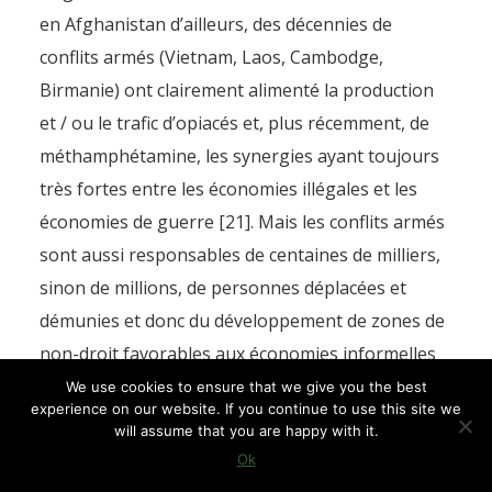
en Afghanistan d’ailleurs, des décennies de
conflits armés (Vietnam, Laos, Cambodge,
Birmanie) ont clairement alimenté la production
et / ou le trafic d’opiacés et, plus récemment, de
méthamphétamine, les synergies ayant toujours
très fortes entre les économies illégales et les
économies de guerre [21]. Mais les conflits armés
sont aussi responsables de centaines de milliers,
sinon de millions, de personnes déplacées et
démunies et donc du développement de zones de
non-droit favorables aux économies informelles
et illégales, dont les économies de prédation
We use cookies to ensure that we give you the best
experience on our website. If you continue to use this site we
(exploitations à outrance de ressources non
will assume that you are happy with it.
renouvelables ou de façon destructrice : bois,
Ok
faune, pierres précieuses, personnes…).