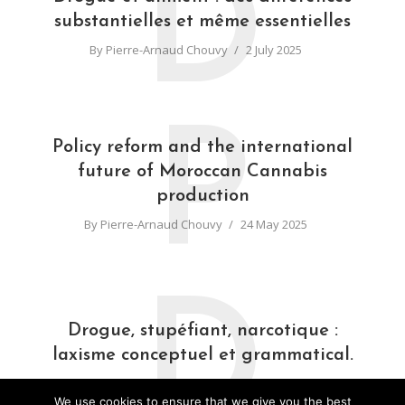
D
substantielles et même essentielles
By
Pierre-Arnaud Chouvy
2 July 2025
P
Policy reform and the international
future of Moroccan Cannabis
production
By
Pierre-Arnaud Chouvy
24 May 2025
D
Drogue, stupéfiant, narcotique :
laxisme conceptuel et grammatical.
By
Pierre-Arnaud Chouvy
31 March 2025
We use cookies to ensure that we give you the best