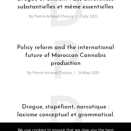
D
substantielles et même essentielles
By
Pierre-Arnaud Chouvy
2 July 2025
P
Policy reform and the international
future of Moroccan Cannabis
production
By
Pierre-Arnaud Chouvy
24 May 2025
D
Drogue, stupéfiant, narcotique :
laxisme conceptuel et grammatical.
By
Pierre-Arnaud Chouvy
31 March 2025
We use cookies to ensure that we give you the best