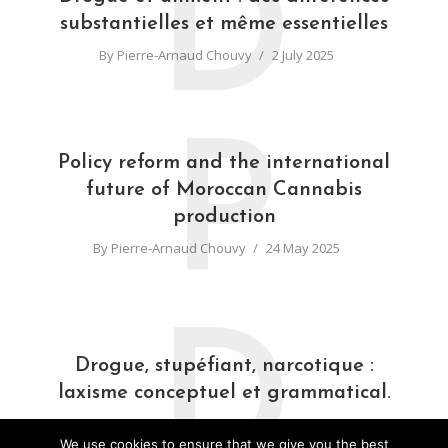
D
substantielles et même essentielles
By
Pierre-Arnaud Chouvy
2 July 2025
P
Policy reform and the international
future of Moroccan Cannabis
production
By
Pierre-Arnaud Chouvy
24 May 2025
D
Drogue, stupéfiant, narcotique :
laxisme conceptuel et grammatical.
By
Pierre-Arnaud Chouvy
31 March 2025
We use cookies to ensure that we give you the best