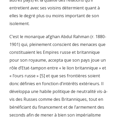
autres pays) et la qualité des relations qu’il
l’enclavement, de l’isolement
entretient avec ses voisins détermient quant à
et de l’isolationnisme
elles le degré plus ou moins important de son
By
Pierre-Arnaud Chouvy
4 November 2011
isolement.
C’est le monarque afghan Abdul Rahman (r. 1880-
1901) qui, pleinement conscient des menaces que
constituaient les Empires russe et britannique
pour son royaume, accepta que son pays joue un
rôle d’Etat-tampon entre « le lion britannique » et
« l’ours russe » [5] et que ses frontières soient
donc définies en fonction d’intérêts extérieurs. Il
développa une habile politique de neutralité vis-à-
vis des Russes comme des Britanniques, tout en
bénéficiant du financement et de l’armement des
seconds afin de mener à bien son impérialisme