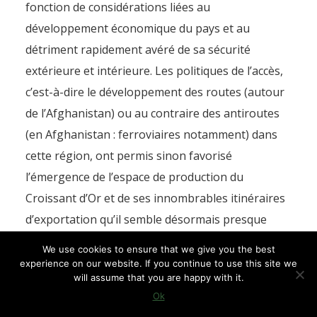
fonction de considérations liées au
développement économique du pays et au
détriment rapidement avéré de sa sécurité
extérieure et intérieure. Les politiques de l’accès,
c’est-à-dire le développement des routes (autour
de l’Afghanistan) ou au contraire des antiroutes
(en Afghanistan : ferroviaires notamment) dans
cette région, ont permis sinon favorisé
l’émergence de l’espace de production du
Croissant d’Or et de ses innombrables itinéraires
d’exportation qu’il semble désormais presque
impossible de contrôler. La situation politico-
We use cookies to ensure that we give you the best
territoriale de l’Afghanistan comme la nature des
experience on our website. If you continue to use this site we
will assume that you are happy with it.
frontières occidentales du Pakistan et de celles,
Ok
extérieures et intérieures, de l’Asie centrale, sont