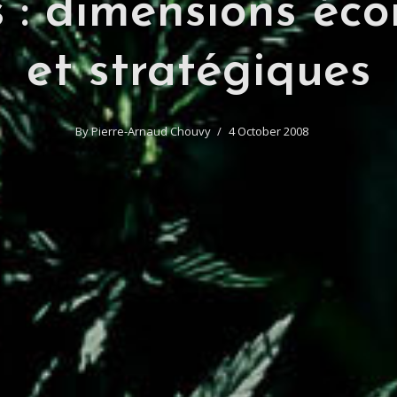
s : dimensions éc
et stratégiques
By
Pierre-Arnaud Chouvy
4 October 2008