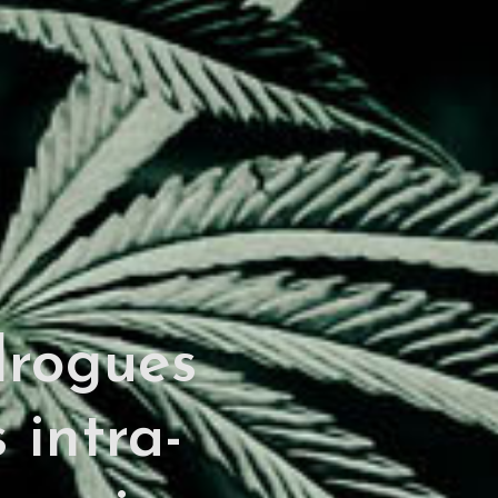
drogues
s intra-