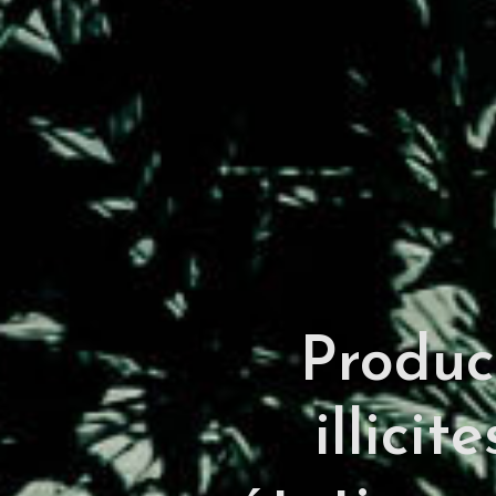
Produc
illicit