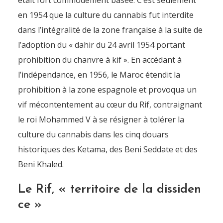
était fort commodément basée. C’est seulement
en 1954 que la culture du cannabis fut interdite
Production de cannabis et d
dans l’intégralité de la zone française à la suite de
haschich au Maroc : contexte 
l’adoption du « dahir du 24 avril 1954 portant
enjeux
prohibition du chanvre à kif ». En accédant à
l’indépendance, en 1956, le Maroc étendit la
By
Pierre-Arnaud Chouvy
7 November 2008
prohibition à la zone espagnole et provoqua un
vif mécontentement au cœur du Rif, contraignant
le roi Mohammed V à se résigner à tolérer la
culture du cannabis dans les cinq douars
historiques des Ketama, des Beni Seddate et des
Beni Khaled.
Le Rif, « territoire de la dissiden
ce »