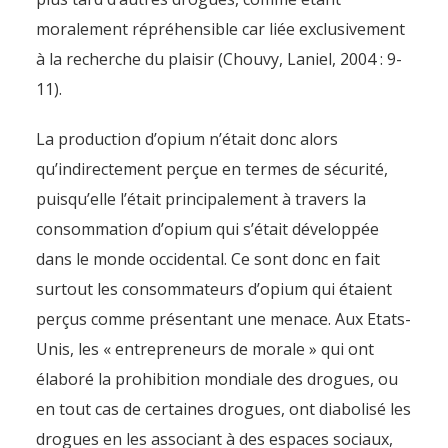
moralement répréhensible car liée exclusivement
à la recherche du plaisir (Chouvy, Laniel, 2004 : 9-
11).
La production d’opium n’était donc alors
qu’indirectement perçue en termes de sécurité,
puisqu’elle l’était principalement à travers la
consommation d’opium qui s’était développée
Production illicite d’opium et
dans le monde occidental. Ce sont donc en fait
sécurité globale en
surtout les consommateurs d’opium qui étaient
Afghanistan
perçus comme présentant une menace. Aux Etats-
By
Pierre-Arnaud Chouvy
7 February 2008
Unis, les « entrepreneurs de morale » qui ont
élaboré la prohibition mondiale des drogues, ou
en tout cas de certaines drogues, ont diabolisé les
drogues en les associant à des espaces sociaux,