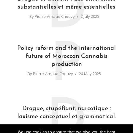
D
substantielles et même essentielles
By
Pierre-Arnaud Chouvy
2 July 2025
P
Policy reform and the international
future of Moroccan Cannabis
production
By
Pierre-Arnaud Chouvy
24 May 2025
D
Drogue, stupéfiant, narcotique :
laxisme conceptuel et grammatical.
By
Pierre-Arnaud Chouvy
31 March 2025
We use cookies to ensure that we give you the best