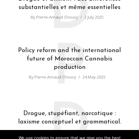
D
substantielles et même essentielles
By
Pierre-Arnaud Chouvy
2 July 2025
P
Policy reform and the international
future of Moroccan Cannabis
production
By
Pierre-Arnaud Chouvy
24 May 2025
D
Drogue, stupéfiant, narcotique :
laxisme conceptuel et grammatical.
By
Pierre-Arnaud Chouvy
31 March 2025
We use cookies to ensure that we give you the best