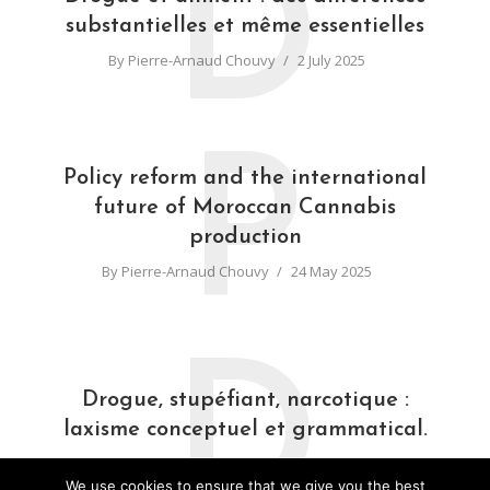
D
substantielles et même essentielles
By
Pierre-Arnaud Chouvy
2 July 2025
P
Policy reform and the international
future of Moroccan Cannabis
production
By
Pierre-Arnaud Chouvy
24 May 2025
D
Drogue, stupéfiant, narcotique :
laxisme conceptuel et grammatical.
By
Pierre-Arnaud Chouvy
31 March 2025
We use cookies to ensure that we give you the best