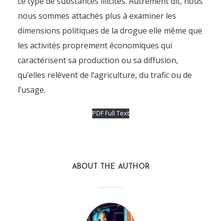
ce type de substances illicites. Autrement dit, nous
Introduction (dossier drogue
nous sommes attachés plus à examiner les
et politique)
dimensions politiques de la drogue elle même que
les activités proprement économiques qui
By
Pierre-Arnaud Chouvy
17 June 2011
caractérisent sa production ou sa diffusion,
qu’elles relèvent de l’agriculture, du trafic ou de
l’usage.
PDF Full Text
ABOUT THE AUTHOR