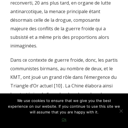
reconverti, 20 ans plus tard, en organe de lutte
antinarcotique, la menace principale étant
désormais celle de la drogue, composante
majeure des conflits de la guerre froide qui a
subsisté et a même pris des proportions alors
inimaginées.
Dans ce contexte de guerre froide, donc, les partis
communistes birmans, au nombre de deux, et le
KMT, ont joué un grand rôle dans l’émergence du
Triangle d’Or actuel [10] . La Chine élabora ainsi
les stratégies de l’une des deux branches du
We use cookies to ensure that we give you the best
Communist Party of Burma (Drapeau Blanc ou
experience on our website. If you continue to use this site we
CPB-Nord), initiant par exemple en 1950
will assume that you are happy with it.
l’implantation d’un gouvernement de Front
Ok