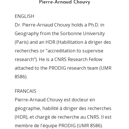
Pierre-Arnaud Chouvy
ENGLISH
Dr. Pierre-Arnaud Chouvy holds a Ph.D. in
Geography from the Sorbonne University
CannabisNow12
(Paris) and an HDR (Habilitation à diriger des
By
Pierre-Arnaud Chouvy
19 January 2018
recherches or "accreditation to supervise
research"). He is a CNRS Research Fellow
attached to the PRODIG research team (UMR
8586).
FRANCAIS
Pierre-Arnaud Chouvy est docteur en
géographie, habilité à diriger des recherches
(HDR), et chargé de recherche au CNRS. Il est
membre de l'équipe PRODIG (UMR 8586).