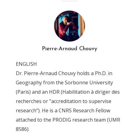
Chouvy_2016_EMCDDA_Su
pply_Hashish_Europe
By
Pierre-Arnaud Chouvy
13 June 2019
Pierre-Arnaud Chouvy
ENGLISH
Dr. Pierre-Arnaud Chouvy holds a Ph.D. in
Geography from the Sorbonne University
(Paris) and an HDR (Habilitation à diriger des
recherches or "accreditation to supervise
research"). He is a CNRS Research Fellow
attached to the PRODIG research team (UMR
8586).