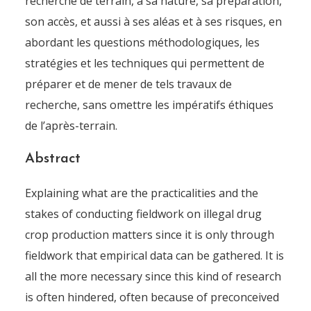
recherche de terrain, à sa nature, sa préparation,
son accès, et aussi à ses aléas et à ses risques, en
abordant les questions méthodologiques, les
stratégies et les techniques qui permettent de
préparer et de mener de tels travaux de
recherche, sans omettre les impératifs éthiques
de l’après-terrain.
Abstract
Explaining what are the practicalities and the
De la recherche de terrain
stakes of conducting fieldwork on illegal drug
sur la production agricole
crop production matters since it is only through
illégale de drogue
fieldwork that empirical data can be gathered. It is
all the more necessary since this kind of research
By
Pierre-Arnaud Chouvy
11 November 2018
is often hindered, often because of preconceived